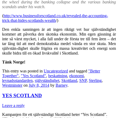
the wheel during the banking collapse and the various banking
scandals under his watch.
(
http://www.businessforscotland.co.uk/revealed-the-accounting-
trick-that-hides-scotlands-wealth
/)
Den enkla sanningen är att ingen riktigt vet hur självständighet
kommer att påverka den skotska ekonomin. Min egen gissning är
inte så värst mycket, i alla fall under de första tre till fem åren – det
tar lång tid att med demokratiska medel vän
da
en stor skuta. Men
självstän-dighet skulle frigöra en massa kreativitet och energi som
skulle bidra till en ökad livskvalité i Skottland.
Tänk Norge!
This entry was posted in
Uncategorized
and tagged
"Better
Together"
,
"Yes Scotland"
,
beskattning
,
ekonomi
,
levnadsstandarden
,
självständighet
,
Skottland
,
SNP
,
Sterling
,
Westminster
on
July 8, 2014
by
Barney
.
YES SCOTLAND
Leave a reply
Kampanjen för ett självständigt Skottland heter “Yes Scotland”.