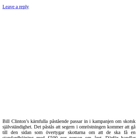
Leave a reply
Bill Clinton’s kärnful
la påstående passar in i kampanjen om skotsk
självständighet. Det påstås att segern i omröstningen kommer att gå
till den sidan som övertygar skot
tarna om att de ska få en
standardhöjning med £500 per person om året. Därför handlar