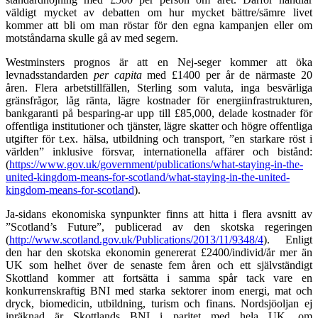
väldigt mycket av debatten om hur mycket bättre/sämre livet
kommer att bli om man röstar för den egna kampanjen eller om
motståndarna skulle gå av med segern.
Westminsters prognos är att en Nej-seger kommer att öka
levnadsstandarden
per capita
med £1400 per år de närmaste 20
åren.
Fler
a
arbetstillfällen, Sterling som valuta, inga besvärliga
gränsfrågor, låg ränta, lägre kostnader för energiinfrastrukturen,
bankgaranti på besparing-ar upp till £85,000, delade kostnader för
offentliga institutioner och tjänster, lägre skatter och högre offentliga
utgifter för t.ex. hälsa, utbildning och transport, ”en starkare röst i
världen” inklusive försvar, internationella affärer och bistånd:
(
https://www.gov.uk/government/publications/what-staying-in-the-
united-kingdom-means-for-scotland/what-staying-in-the-united-
kingdom-means-for-scotland
).
Ja-sidans ekonomiska synpunkter finns att hitta i flera avsnitt av
”Scotland’s Future”, publicerad av den skotska regeringen
(
http://www.scotland.gov.uk/Publications/2013/11/9348/4
). Enligt
den har den skotska ekonomin genererat £2400/individ/år mer än
UK som helhet över de senaste fem
åren
och ett självständigt
Skottland kommer att fortsätta i samma spår tack vare en
konkurrenskraftig BNI med starka sektorer inom energi, mat och
dryck, biomedicin, utbildning, turism och finans. Nordsjöoljan ej
inräknad är Skottlands BNI i paritet med hela UK, om