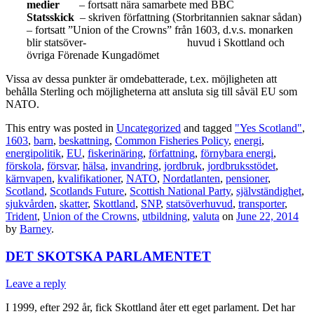
medier
– fortsatt nära samarbete med BBC
Statsskick
– skriven författning (Storbritannien saknar sådan)
– fortsatt ”Union of the Crowns” från 1603, d.v.s. monarken
blir statsöver- huvud i Skottland och
övriga Förenade Kungadömet
Vissa av dessa punkter är omdebatterade, t.ex. möjligheten att
behålla Sterling och möjligheterna att ansluta sig till såväl EU som
NATO.
This entry was posted in
Uncategorized
and tagged
"Yes Scotland"
,
1603
,
barn
,
beskattning
,
Common Fisheries Policy
,
energi
,
energipolitik
,
EU
,
fiskerinäring
,
författning
,
förnybara energi
,
förskola
,
försvar
,
hälsa
,
invandring
,
jordbruk
,
jordbruksstödet
,
kärnvapen
,
kvalifikationer
,
NATO
,
Nordatlanten
,
pensioner
,
Scotland
,
Scotlands Future
,
Scottish National Party
,
självständighet
,
sjukvården
,
skatter
,
Skottland
,
SNP
,
statsöverhuvud
,
transporter
,
Trident
,
Union of the Crowns
,
utbildning
,
valuta
on
June 22, 2014
by
Barney
.
DET SKOTSKA PARLAMENTET
Leave a reply
I 1999, efter 292 år, fick Skottland åter ett eget parlament. Det har