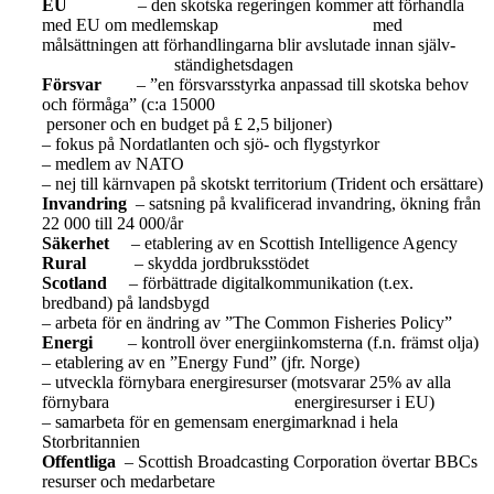
EU
– den skotska regeringen kommer att förhandla
med EU om medlemskap med
målsättningen att förhandlingarna blir avslutade innan själv-
ständighetsdagen
Försvar
– ”en försvarsstyrka anpassad till skotska behov
och förmåga” (c:a 15000
personer och en budget på £ 2,5 biljoner)
– fokus på Nordatlanten och sjö- och flygstyrkor
– medlem av NATO
– nej till kärnvapen på skotskt territorium (Trident och ersättare)
Invandring
– satsning på kvalificerad invandring, ökning från
22 000 till 24 000/år
Säkerhet
– etablering av en Scottish Intelligence Agency
Rural
–
skydda jordbruksstödet
Scotland
– förbättrade digitalkommunikation (t.ex.
bredband) på landsbygd
– arbeta för en ändring av ”The Common Fisheries Policy”
Energi
– kontroll över energiinkomsterna (f.n. främst olja)
– etablering av en ”Energy Fund” (jfr. Norge)
– utveckla förnybara energiresurser (motsvarar 25% av alla
förnybara energiresurser i EU)
– samarbeta för en gemensam energimarknad i hela
Storbritannien
Offentliga
– Scottish Broadcasting Corporation övertar BBCs
resurser och medarbetare