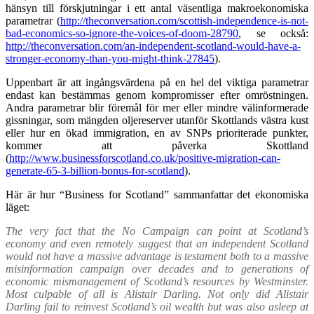
hänsyn till förskjutningar i ett antal väsentliga makroekonomiska
parametrar (
http://theconversation.com/scottish-independence-is-not-
bad-economics-so-ignore-the-voices-of-doom-28790
, se också:
http://theconversation.com/an-independent-scotland-would-have-a-
stronger-economy-than-you-might-think-27845
).
Uppenbart är att ingångsvärdena på en hel del viktiga parametrar
endast
kan
bestämmas genom kompromisser efter omröstningen.
Andra parametrar blir föremål för mer eller mindre välinformerade
gissningar, som mängden oljereserver utanför Skottlands västra kust
eller hur en ökad immigration, en av SNPs prioriterade punkter,
kommer att påverka Skottland
(
http://www.businessforscotland.co.uk/positive-migration-can-
generate-65-3-billion-bonus-for-scotland
).
Här är hur “Business for Scotland” sammanfattar det ekonomiska
läget:
The very fact that the No Campaign can point at Scotland’s
economy and even remotely suggest that an independent Scotland
would not have a massive advantage is testament both to a massive
misinformation campaign over decades and to generations of
economic mismanagement of Scotland’s resources by Westminster.
Most culpable of all is Alistair Darling. Not only did Alistair
Darling fail to reinvest Scotland’s oil wealth but was also asleep at