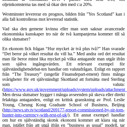
oljeinkomsterna tas med så ökar den med c:a 20%.
Westminster levererar en prognos, bilden från ”Yes Scotland” kan i
alla fall kontrolleras mot levererad statistik.
Vad ska den gemene kvinna eller man som saknar avancerade
ekonomiska kunskaper tro när de två kampanjerna kommer till så
olika slutsatser?
En ekonom fick frågan “Hur mycket är två plus två?” Han svarade
“Det beror på vilket resultat du vill ha.” Med andra ord det resultat
man får beror minst lika mycket på vilka antagande man utgår ifrån
som själva ingångsvärden. Ett relevant exempel för
självständighetsdebat-ten handlar om valutafrågan. Enligt en rapport
från “The Treasury” (ungefär Finansdepart-ement) finns många
svårigheter för ett självständigt Skottland att fortsätta med Sterling
som valuta:
(
https://www.gov.uk/government/uploads/system/uploads/attachme
Men dessa slutsatser bygger i många avseenden på skeva eller direkt
felaktiga antaganden, enligt en kritisk granskning av Prof. Leslie
Young, Cheung Kong Graduate School of Business, Beijing
(
http://news.stv.tv/scotland/269177-report-commissioned-by-sir-tom-
hunter-into-currency-with-rest-of-uk
/). Ett annat exempel handlar
om hur en självständig skotsk
ekonomi
kommer att klara sig när
man, istället från att utgå ifrån en ”business as usual” modell, tar