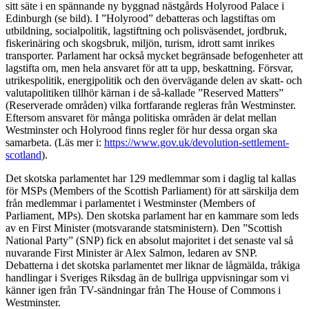
sitt säte i en spännande ny bygg­nad nästgårds Holyrood Palace i
Edinburgh (se bild). I ”Holyrood” debatteras och lagstiftas om
utbildning, socialpolitik, lagstiftning och polisväsendet, jordbruk,
fiskerinäring och skogsbruk, miljön, turism, idrott samt inrikes
transporter. Parlament har också mycket begränsade befogenheter att
lagstifta om, men hela ansvaret för att ta upp, beskattning. Försvar,
utrikespolitik, energipolitik och den övervägande delen av skatt- och
valutapolitiken tillhör kärnan i de så-kallade ”Reserved Matters”
(Reserverade områden) vilka fortfarande regleras från Westminster.
Eftersom ansvaret för många politiska områden är delat mellan
Westminster och Holyrood finns regler för hur dessa organ ska
samarbeta. (Läs mer i:
https://www.gov.uk/devolution-settlement-
scotland
).
Det skotska parlamentet har 129 medlemmar som i daglig tal kallas
för MSPs (Members of the Scottish Parliament) för att särskilja dem
från medlemmar i parlamentet i Westminster (Members of
Parliament, MPs). Den skotska parlament har en kammare som leds
av en First Minister (motsva­rande statsministern). Den ”Scottish
National Party” (SNP) fick en absolut majoritet i det senaste val så
nuvarande First Minister är Alex Salmon, ledaren av SNP.
Debatterna i det skotska parlamen­tet mer liknar de lågmälda, tråkiga
handlingar i Sveriges Riksdag än de bullriga uppvisningar som vi
känner igen från TV-sändningar från The House of Commons i
Westminster.