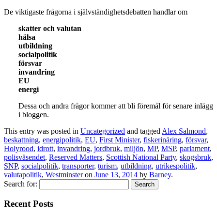
De viktigaste frågorna i självständighetsdebatten handlar om
skatter och valutan
hälsa
utbildning
socialpolitik
försvar
invandring
EU
energi
Dessa och andra frågor kommer att bli föremål för senare inlägg
i bloggen.
This entry was posted in
Uncategorized
and tagged
Alex Salmond
,
beskattning
,
energipolitik
,
EU
,
First Minister
,
fiskerinäring
,
försvar
,
Holyrood
,
idrott
,
invandring
,
jordbruk
,
miljön
,
MP
,
MSP
,
parlament
,
polisväsendet
,
Reserved Matters
,
Scottish National Party
,
skogsbruk
,
SNP
,
socialpolitik
,
transporter
,
turism
,
utbildning
,
utrikespolitik
,
valutapolitik
,
Westminster
on
June 13, 2014
by
Barney
.
Search for:
Recent Posts