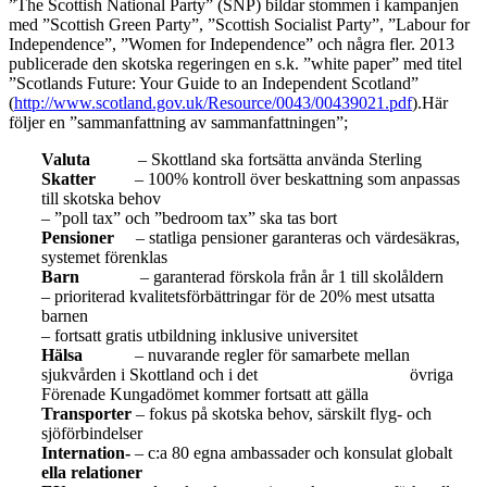
”The Scottish National Party” (SNP) bildar stommen i kampanjen
med ”Scottish Green Party”, ”Scottish Socialist Party”, ”Labour for
Independence”, ”Women for Independence” och några fler. 2013
publicerade den skotska regeringen en s.k. ”white paper” med titel
”Scotlands Future: Your Guide to an Independent Scotland”
(
http://www.scotland.gov.uk/Resource/0043/00439021.pdf
).Här
följer en ”sammanfattning av sammanfattningen”;
Valuta
– Skottland ska fortsätta använda Sterling
Skatter
– 100% kontroll över beskattning som anpassas
till skotska behov
– ”poll tax” och ”bedroom tax” ska tas bort
Pensioner
– statliga pensioner garanteras och värdesäkras,
systemet förenklas
Barn
– garanterad förskola från år 1 till skolåldern
– prioriterad kvalitetsförbättringar för de 20% mest utsatta
barnen
– fortsatt gratis utbildning inklusive universitet
Hälsa
– nuvarande regler för samarbete mellan
sjukvården i Skottland och i det övriga
Förenade Kungadömet kommer fortsatt att gälla
Transporter
– fokus på skotska behov, särskilt flyg- och
sjöförbindelser
Internation-
– c:a 80 egna ambassader och konsulat globalt
ella relationer