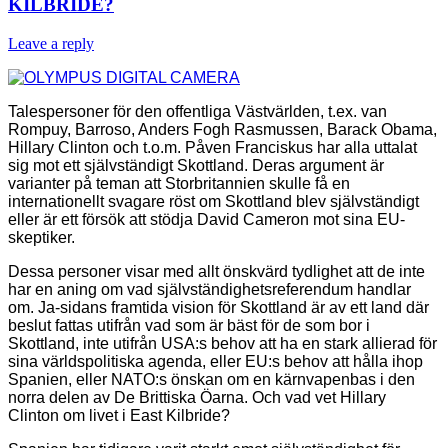
KILBRIDE?
Leave a reply
Talespersoner för den offentliga Västvärlden, t.ex. van
Rompuy, Barroso, Anders Fogh Rasmussen, Barack Obama,
Hillary Clinton och t.o.m. Påven Franciskus har alla uttalat
sig mot ett självständigt Skottland. Deras argument är
varianter på teman att Storbritannien skulle få en
internationellt svagare röst om Skottland blev självständigt
eller är ett försök att stödja David Cameron mot sina EU-
skeptiker.
Dessa personer visar med allt önskvärd tydlighet att de inte
har en aning om vad självständighetsreferendum handlar
om. Ja-sidans framtida vision för Skottland är av ett land där
beslut fattas utifrån vad som är bäst för de som bor i
Skottland, inte utifrån USA:s behov att ha en stark allierad för
sina världspolitiska agenda, eller EU:s behov att hålla ihop
Spanien, eller NATO:s önskan om en kärnvapenbas i den
norra delen av De Brittiska Öarna. Och vad vet Hillary
Clinton om livet i East Kilbride?