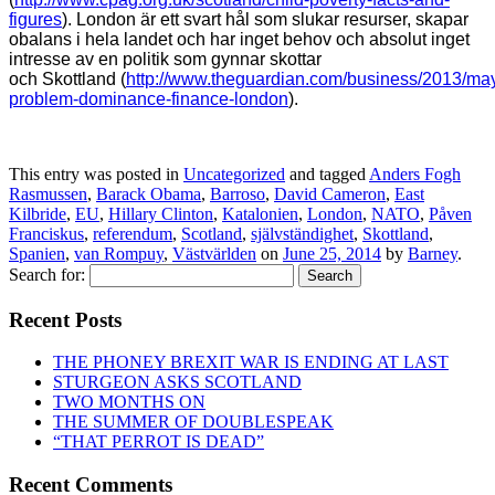
figures
)
. London är e
tt
svart hål som slukar resurser, skapar
obalans i hela landet och har inget behov
och
absolut
inget
intresse
av en politik som gynna
r skottar
och
S
kottland
(
http://www.theguardian.com/business/2013/may
problem-dominance-finance-london
)
.
This entry was posted in
Uncategorized
and tagged
Anders Fogh
Rasmussen
,
Barack Obama
,
Barroso
,
David Cameron
,
East
Kilbride
,
EU
,
Hillary Clinton
,
Katalonien
,
London
,
NATO
,
Påven
Franciskus
,
referendum
,
Scotland
,
självständighet
,
Skottland
,
Spanien
,
van Rompuy
,
Västvärlden
on
June 25, 2014
by
Barney
.
Search for:
Recent Posts
THE PHONEY BREXIT WAR IS ENDING AT LAST
STURGEON ASKS SCOTLAND
TWO MONTHS ON
THE SUMMER OF DOUBLESPEAK
“THAT PERROT IS DEAD”
Recent Comments