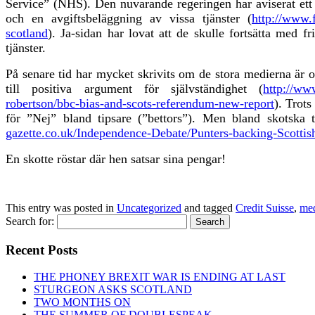
Service” (NHS). Den nuvarande regeringen har aviserat et
och en avgiftsbeläggning av vissa tjänster (
http://www.
scotland
). Ja-sidan har lovat att de skulle fortsä
tta
med fri 
tjänster.
På senare tid har mycket skrivits om de stora medierna är 
till positiva argument för självständighet (
http://ww
robertson/bbc-bias-and-scots-referendum-new-report
). Trot
för ”Nej” bland tipsare (”bettors”). Men bland skotska 
gazette.co.uk/Independence-Debate/Punters-backing-Scotti
En skotte röstar där
h
e
n satsar
sina pengar!
This entry was posted in
Uncategorized
and tagged
Credit Suisse
,
med
Search for:
Recent Posts
THE PHONEY BREXIT WAR IS ENDING AT LAST
STURGEON ASKS SCOTLAND
TWO MONTHS ON
THE SUMMER OF DOUBLESPEAK