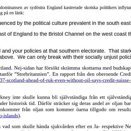
 dominansen av sydöstra England kastrerade skotska politikers inflyta
gg på en länk:
uenced by the political culture prevalent in the south eas
st of England to the Bristol Channel on the west coast 
nd your policies at that southern electorate. That stark 
above. We can only break with their socially unjust policies
ttland. Nej-sidan har försökt skrämma skottarna med budskapet 
tanför ”Storbritannien”. En rapport från den oberoende Cred
37-scotland-ahead-of-ruk-even-without-oil-says-credit-suisse-
Orkney inte skulle kunna
bli
självständig
a
från ett självständi
er historisk tid. Därför sträcker sig deras andel av oljan bara
komster från oljan som kommer öarna tillgodo om resultate
o-islands
).
vad som skulle hända sjukvården efter en Ja- respektive Nej-