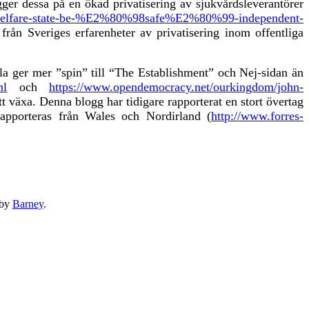
er dessa på en ökad privatisering av sjukvårdsleverantörer
nd-welfare-state-be-%E2%80%98safe%E2%80%99-independent-
rån Sveriges erfarenheter av privatisering inom offentliga
la ger mer ”spin” till “The Establishment” och Nej-sidan än
ml
och
https://www.opendemocracy.net/ourkingdom/john-
t växa. Denna blogg har tidigare rapporterat en stort övertag
 rapporteras från Wales och
Nordirland
(
http://www.forres-
by
Barney
.