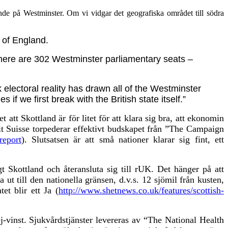
nde på Westminster. Om vi vidgar det geografiska området till södra
t of England.
there are 302 Westminster parliamentary seats –
electoral reality has drawn all of the Westminster
 if we first break with the British state itself.”
att Skottland är för litet för att klara sig bra, att ekonomin
it Suisse torpederar effektivt budskapet från ”The Campaign
report
). S
lutsatsen är att s
må nationer klarar sig fint, ett
gt Skottland och återansluta sig till rUK. Det hänger på att
 ut till den nationella gränsen, d.v.s. 12 sjömil från kusten,
t blir ett Ja (
http://www.shetnews.co.uk/features/scottish-
vinst. Sjukvårdstjänster levereras av “The National Health