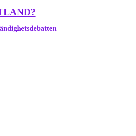
TLAND?
tändighetsdebatten