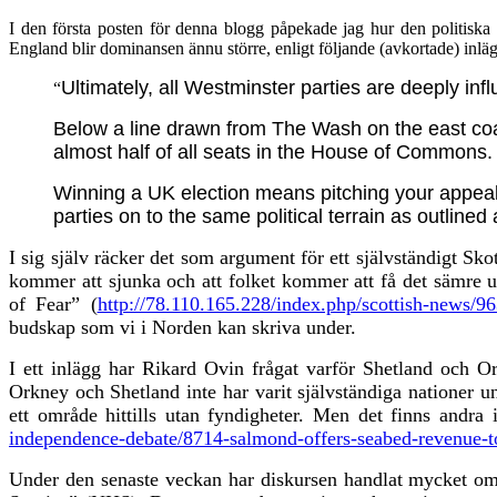
I den första posten för denna blogg påpekade jag hur den politiska
England blir dominansen ännu större, enligt följande (avkortade) inlä
Ultimately, all Westminster parties are deeply infl
“
Below a line drawn from The Wash on the east coa
almost half of all seats in the House of Commons.
Winning a UK election means pitching your appeal a
parties on to the same political terrain as outlined 
I sig själv räcker det som argument för ett självständigt Sko
kommer att sjunka och att folket kommer att få det sämre u
of Fear” (
http://78.110.165.228/index.php/scottish-news/96
budskap som vi i Norden k
a
n skriva under.
I ett inlägg har Rikard Ovin frågat varför Shetland och 
Orkney och Shetland inte har varit självständiga nationer und
ett område hittills utan fyndigheter.
Men det finns andra in
independence-debate/8714-salmond-offers-seabed-revenue-t
Under den senaste veckan har diskursen handlat mycket om 