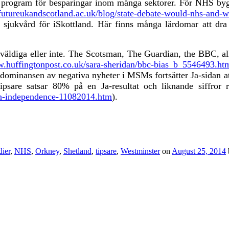
t program för besparingar inom många sektorer. För
NHS bygg
futureukandscotland.ac.uk/blog/state-debate-would-nhs-a
sjukvård för iSkottland. Här finns många lärdomar att dra f
oväldiga eller inte. The Scotsman, The Guardian, the BBC, al
w.huffingtonpost.co.uk/sara-sheridan/bbc-bias_b_5546493.ht
s dominansen av negativa nyheter i MSMs fortsätter Ja-sidan at
tipsare satsar 80% på en Ja-resultat och liknande siffror
sh-independence-11082014.htm
).
ier
,
NHS
,
Orkney
,
Shetland
,
tipsare
,
Westminster
on
August 25, 2014